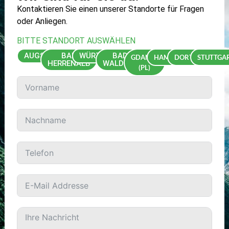
Kontaktieren Sie einen unserer Standorte für Fragen
oder Anliegen.
BITTE STANDORT AUSWÄHLEN
AUGSBURG
BAD
WÜRZBURG
BAD
GDAŃSK
HAMBURG
DORTMUND
STUTTGA
HERRENALB
WALDSEE
(PL)