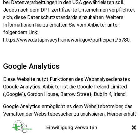
bei Datenverarbeitungen in den USA gewährleisten soll.
Jedes nach dem DPF zertifizierte Unternehmen verpflichtet
sich, diese Datenschutzstandards einzuhalten. Weitere
Informationen hierzu erhalten Sie vom Anbieter unter
folgendem Link:
https://www.dataprivacyframework.gov/participant/5780.
Google Analytics
Diese Website nutzt Funktionen des Webanalysedienstes
Google Analytics. Anbieter ist die Google Ireland Limited
(„Google“), Gordon House, Barrow Street, Dublin 4, Irland.
Google Analytics ermöglicht es dem Websitebetreiber, das
Verhalten der Websitebesucher zu analysieren. Hierbei erhält
der Websitebetreiber verschiedene Nutzungsdaten, wie z. B.
Einwilligung verwalten
Seitenaufrufe, Verweildauer, verwendete Betriebssysteme
und Herkunft des Nutzers. Diese Daten werden in einer User-