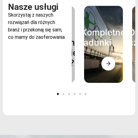
Nasze usługi
Skorzystaj z naszych
rozwiązań dla różnych
branż i przekonaj się sam,
Nie jest to
Kompletne
Ob
co mamy do zaoferowania.
odpowiednie
ładunki
c
rozwiązanie
dla Ciebie?
Skontaktuj się
Kompletne
Ob
z nami
ładunki
c
bezpośrednio,
Korzyści z
niższych
aby uzyskać
kosztów
indywidualne