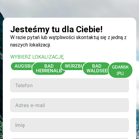
jednostkowych
Kontakt
zapytanie!
Jesteśmy tu dla Ciebie!
W razie pytań lub wątpliwości skontaktuj się z jedną z
naszych lokalizacji.
WYBIERZ LOKALIZACJĘ
AUGSBURG
BAD
WÜRZBURG
BAD
GDAŃSK
HERRENALB
WALDSEE
(PL)