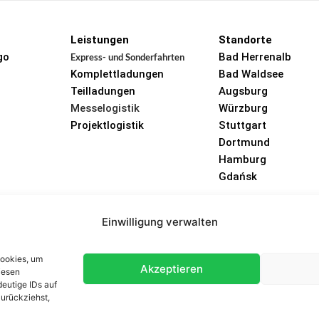
Leistungen
Standorte
go
Bad Herrenalb
Express- und Sonderfahrten
Komplettladungen
Bad Waldsee
Teilladungen
Augsburg
Messelogistik
Würzburg
Projektlogistik
Stuttgart
Dortmund
Hamburg
Gdańsk
Einwilligung verwalten
ntakt
Hinterlassen Sie einfach Ihre Telefonnummer und wi
Cookies, um
Akzeptieren
iesen
eutige IDs auf
zurückziehst,